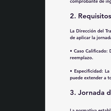
comprobante de ing
2. Requisito
La Dirección del Tr
de aplicar la jornad
• 
Caso Calificado:
 
reemplazo.
• 
Especificidad:
 La
puede extender a t
3. Jornada d
La normativa establ