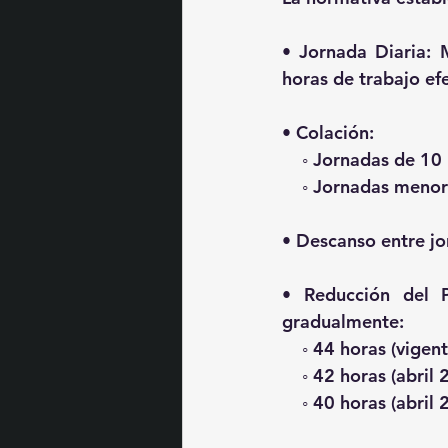
• 
Jornada Diaria:
 
horas de trabajo ef
• 
Colación:
    ◦ Jornadas de 1
    ◦ Jornadas meno
• 
Descanso entre jo
• 
Reducción del 
gradualmente:
    ◦ 44 horas (vige
    ◦ 42 horas (abril 
    ◦ 
40 horas (abril 