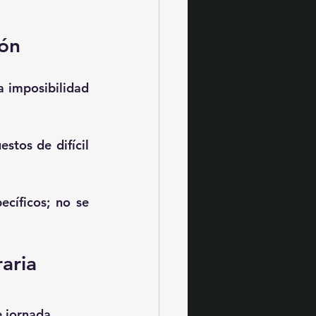
ión
a 
imposibilidad 
tos de difícil 
cíficos; no se 
aria
e jornada.