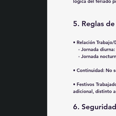
lógica del feriado p
5. Reglas de 
• 
Relación Trabajo/
    ◦ Jornada diurna
    ◦ Jornada noctu
• 
Continuidad:
 No s
• 
Festivos Trabajad
adicional, distinto 
6. Segurida