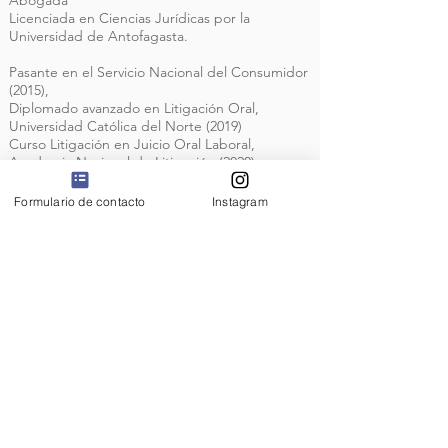
Abogada
Licenciada en Ciencias Jurídicas por la
Universidad de Antofagasta.
Pasante en el Servicio Nacional del Consumidor
(2015),
Diplomado avanzado en Litigación Oral,
Universidad Católica del Norte (2019)
Curso Litigación en Juicio Oral Laboral,
Academia Nacional de Litigación (2020)
Curso Proceso Laboral Aplicado, Academia
Nacional de Litigación (2022)
Formulario de contacto
Instagram
Actualización acoso laboral, sexual y violencia
en el trabajo, Pontifica Universidad Católica de
Valparaíso (2024).
Idioma Español
General Velásquez 890 Oficina
604